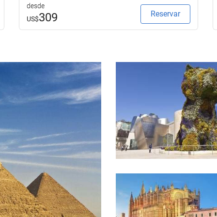
desde
Reservar
309
US$