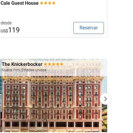
Cale Guest House
Keavan
desde
desde
Reservar
119
1
US$
US$
The Knickerbocker
Four 
Nueva York, Estados Unidos
Las Veg