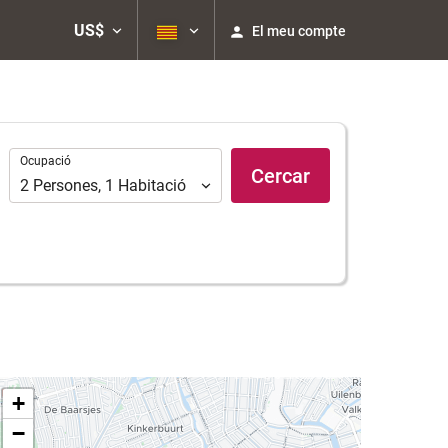
US$
El meu compte
Ocupació
Ocupació
Cercar
2
Persones
,
1
Habitació
+
−