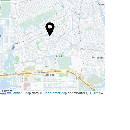
3000 ft
Leaflet
|
Map data ©
OpenStreetMap
contributors,
CC-BY-SA