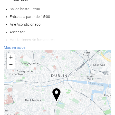
Salida hasta: 12:00
Entrada a partir de: 15:00
Aire Acondicionado
Ascensor
Habitaciones No fumadores
Zona de fumadores
Más servicios
No admite mascotas
+
−
Servicios de recepción
Guardaequipaje
Caja fuerte
Cambio de divisa
Información turística
Comida y bebida