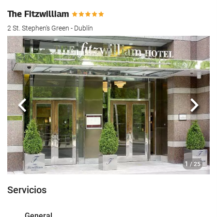
The Fitzwilliam
2 St. Stephen's Green - Dublín
Anterior
Sigui
1
/ 25
Servicios
General