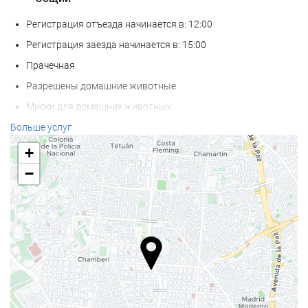
Регистрация отъезда начинается в: 12:00
Регистрация заезда начинается в: 15:00
Прачечная
Разрешены домашние животные
Миски для домашних животных
Кондиционер
Больше услуг
Отопление
+
Лифт
−
Доступ для лиц с ограниченной подвижностью
Номер для не курящих
Курение на всей территории запрещено
Зона для курения
Звукоизолированные номера
Еда и напитки