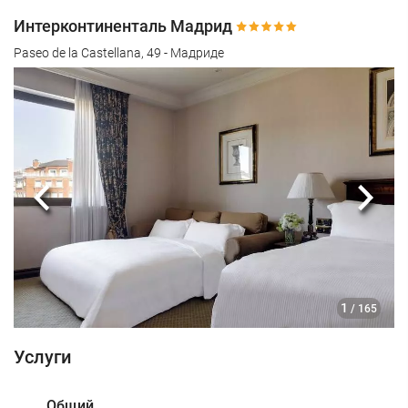
Интерконтиненталь Мадрид
Paseo de la Castellana, 49 - Мадриде
Предыдущий
Сле
1
/ 165
Услуги
Общий