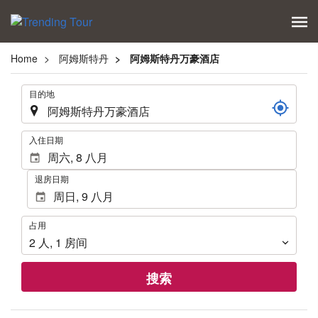
Home
阿姆斯特丹
阿姆斯特丹万豪酒店
.
目的地
.
入住日期
退房日期
占
占用
用
2
人
,
1
房间
搜索