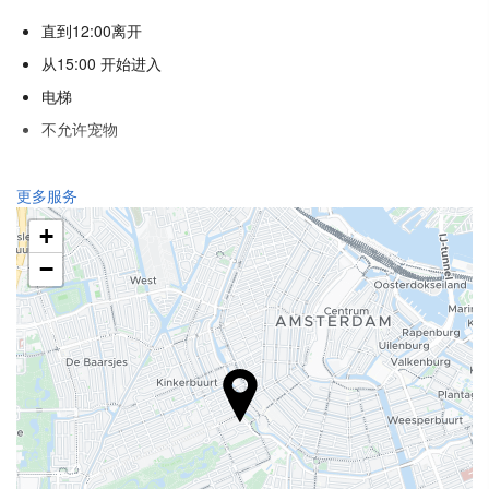
直到12:00离开
从15:00 开始进入
电梯
不允许宠物
接待服务
更多服务
24小时前台
+
行李寄存
−
食品与饮品
单点餐厅
酒巴
商务设施
商务中心