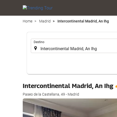
Home
Madrid
Intercontinental Madrid, An Ihg
Introduzca
Destino
el
lugar
de
destino
en
el
que
Intercontinental Madrid, An Ihg
realizar
la
Paseo de la Castellana, 49 - Madrid
búsqueda
de
su
alojamiento..