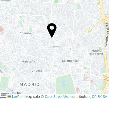
3000 ft
Leaflet
|
Map data ©
OpenStreetMap
contributors,
CC-BY-SA