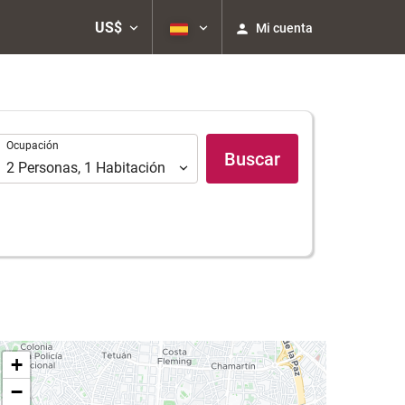
US$
Mi cuenta
Ocupación
Ocupación
Buscar
2
Personas
,
1
Habitación
+
−