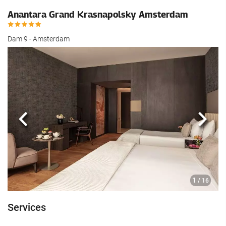
Anantara Grand Krasnapolsky Amsterdam
Dam 9 - Amsterdam
Précédent
Suiva
1
/ 16
Services