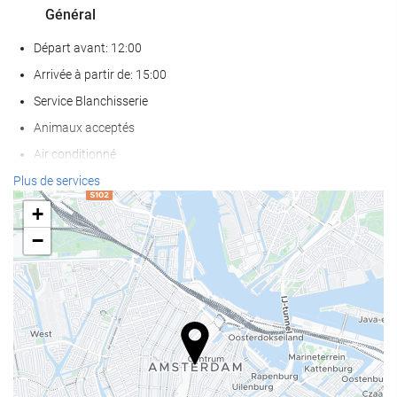
Général
Départ avant: 12:00
Arrivée à partir de: 15:00
Service Blanchisserie
Animaux acceptés
Air conditionné
Chauffage
Plus de services
Ascenseur
+
Accès personnes à mobilité réduite
−
Chambres Non-fumeurs
établissement entièrement non-fumeurs
chambres anti-allergie disponibles
Chambres insonorisées
Nourriture et boissons