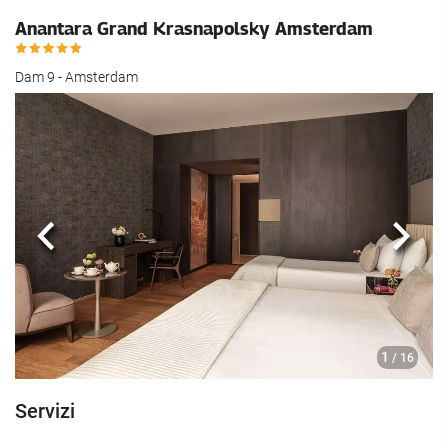
Anantara Grand Krasnapolsky Amsterdam
Dam 9 - Amsterdam
Anteriore
Segu
1
/ 16
Servizi